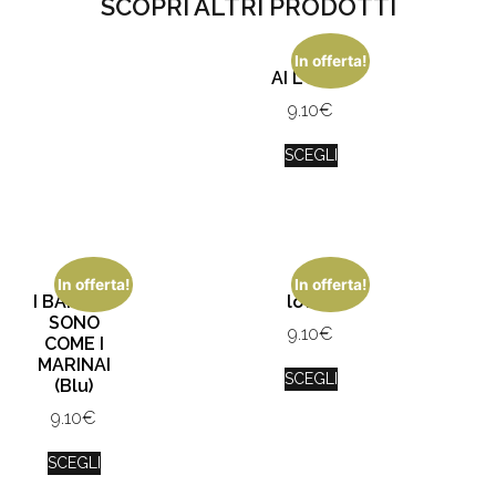
SCOPRI ALTRI PRODOTTI
In offerta!
AI LOV IU
9.10
€
SCEGLI
In offerta!
In offerta!
I BAMBINI
love2
SONO
9.10
€
COME I
MARINAI
SCEGLI
(Blu)
9.10
€
SCEGLI