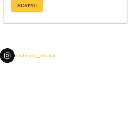
ISCRIVITI
cristinapi__official