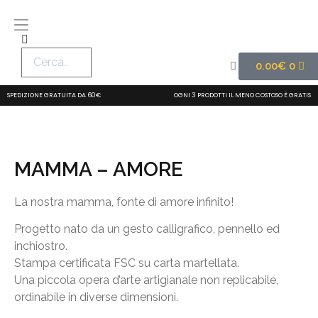
0.00
€
0
SPEDIZIONE GRATUITA DA 60€
OGNI 3 PRODOTTI IL MENO COSTOSO È GRATIS
MAMMA – AMORE
La nostra mamma, fonte di amore infinito!
Progetto nato da un gesto calligrafico, pennello ed
inchiostro.
Stampa certificata FSC su carta martellata.
Una piccola opera d’arte artigianale non replicabile,
ordinabile in diverse dimensioni.