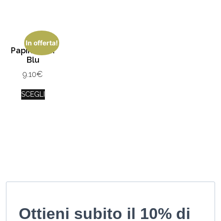
In offerta!
Papino Mio!
Blu
9.10
€
SCEGLI
Ottieni subito il 10% di