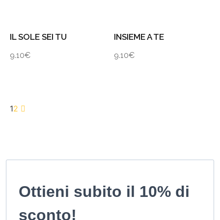
IL SOLE SEI TU
INSIEME A TE
9.10
€
9.10
€
1
2
Ottieni subito il 10% di
sconto!