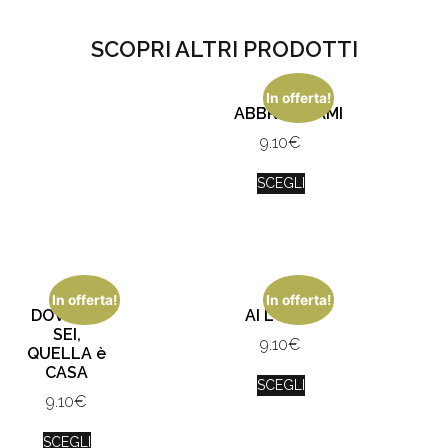
SCOPRI ALTRI PRODOTTI
In offerta!
ABBRACCIAMI
9.10
€
SCEGLI
In offerta!
In offerta!
DOVE TU
AI LOV IU
SEI,
9.10
€
QUELLA è
CASA
SCEGLI
9.10
€
SCEGLI