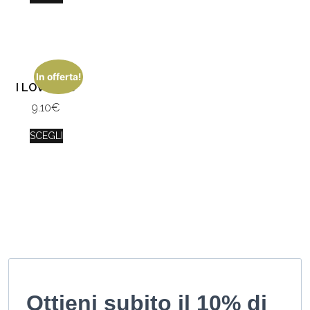
In offerta!
I LOVE YOU
9.10
€
SCEGLI
Ottieni subito il 10% di