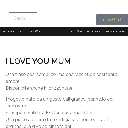
0.00
€
0
SPEDIZIONE GRATUITA DA 60€
OGNI 3 PRODOTTI IL MENO COSTOSO È GRATIS
I LOVE YOU MUM
Una frase così semplice, ma che racchiude così tanto
amore!
Disponibile anche in orizzontale.
Progetto nato da un gesto calligrafico, pennello ed
inchiostro.
Stampa certificata FSC su carta martellata.
Una piccola opera d’arte artigianale non replicabile,
ordinabile in diverse dimensioni.