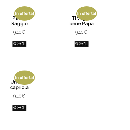
In offerta!
In offerta!
Padre
TI voglio
Saggio
bene Papà
9.10
€
9.10
€
SCEGLI
SCEGLI
In offerta!
Un’altra
capriola
9.10
€
SCEGLI