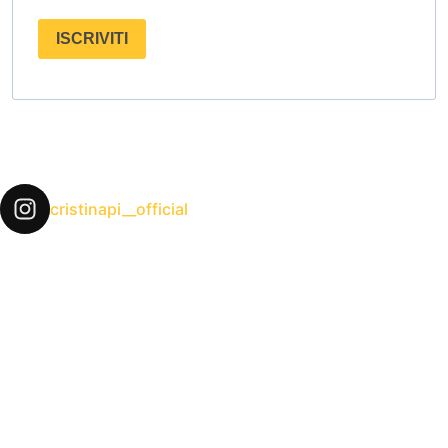
ISCRIVITI
cristinapi__official