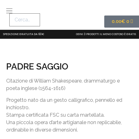
0.00
€
0
SPEDIZIONE GRATUITA DA 60€
OGNI 3 PRODOTTI IL MENO COSTOSO È GRATIS
PADRE SAGGIO
Citazione di William Shakespeare, drammaturgo e
poeta inglese (1564-1616)
Progetto nato da un gesto calligrafico, pennello ed
inchiostro.
Stampa certificata FSC su carta martellata.
Una piccola opera d’arte artigianale non replicabile,
ordinabile in diverse dimensioni.