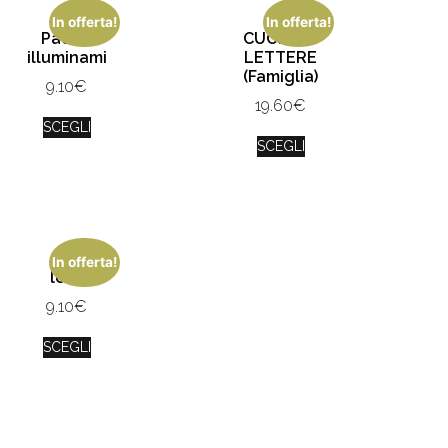
In offerta!
In offerta!
Padre,
CUORE DI
illuminami
LETTERE
(Famiglia)
9.10
€
19.60
€
SCEGLI
SCEGLI
In offerta!
love
9.10
€
SCEGLI