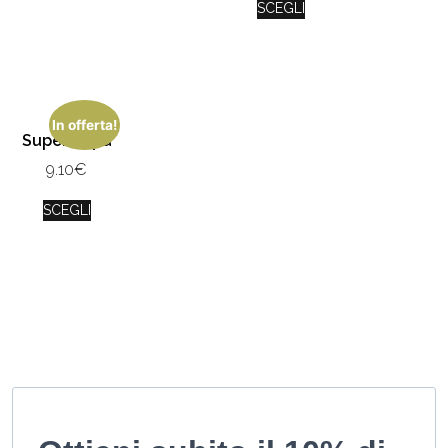
SCEGLI
In offerta!
Super Papà
9.10
€
SCEGLI