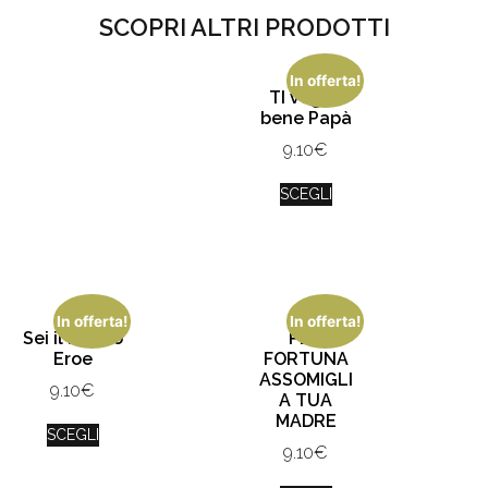
SCOPRI ALTRI PRODOTTI
In offerta!
TI voglio
bene Papà
9.10
€
SCEGLI
In offerta!
In offerta!
Sei il nostro
PER
Eroe
FORTUNA
ASSOMIGLI
9.10
€
A TUA
MADRE
SCEGLI
9.10
€