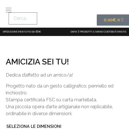
0.00
€
0
SPEDIZIONE GRATUITA DA 60€
OGNI 3 PRODOTTI IL MENO COSTOSO È GRATIS
AMICIZIA SEI TU!
Dedica d’affetto ad un amico/a!
Progetto nato da un gesto calligrafico, pennello ed
inchiostro.
Stampa certificata FSC su carta martellata.
Una piccola opera d’arte artigianale non replicabile,
ordinabile in diverse dimensioni.
SELEZIONA LE DIMENSIONI