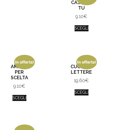
CASA SEI
TU
9.10
€
SCEGLI
In offerta!
In offerta!
AMICHE
CUORE DI
PER
LETTERE
SCELTA
19.60
€
9.10
€
SCEGLI
SCEGLI