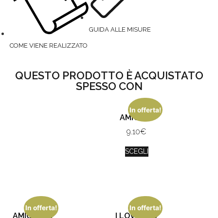
GUIDA ALLE MISURE
COME VIENE REALIZZATO
QUESTO PRODOTTO È ACQUISTATO
SPESSO CON
In offerta!
AMICIZIA
9.10
€
SCEGLI
In offerta!
In offerta!
AMICA MIA
I LOVE YOU