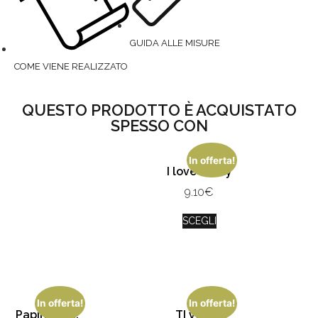
GUIDA ALLE MISURE
COME VIENE REALIZZATO
QUESTO PRODOTTO È ACQUISTATO
SPESSO CON
In offerta!
I love Mamy
9.10
€
SCEGLI
In offerta!
In offerta!
Papino Mio!
TI voglio