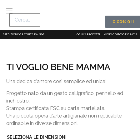
0.00
€
0
SPEDIZIONE GRATUITA DA 60€
OGNI 3 PRODOTTI IL MENO COSTOSO È GRATIS
TI VOGLIO BENE MAMMA
Una dedica d’amore così semplice ed unica!
Progetto nato da un gesto calligrafico, pennello ed
inchiostro.
Stampa certificata FSC su carta martellata.
Una piccola opera d’arte artigianale non replicabile,
ordinabile in diverse dimensioni.
SELEZIONA LE DIMENSIONI