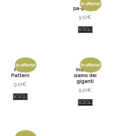
In offerta!
pa-pa/ _3
9.10
€
SCEGLI
In offerta!
In offerta!
Papà
Insieme
Pattern
siamo dei
giganti
9.10
€
9.10
€
SCEGLI
SCEGLI