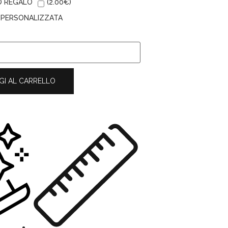
O REGALO
(
2.00
€
)
A PERSONALIZZATA
GI AL CARRELLO