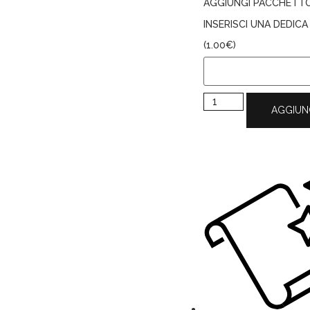
AGGIUNGI PACCHETT
INSERISCI UNA DEDIC
(
1.00
€
)
AGGIUN