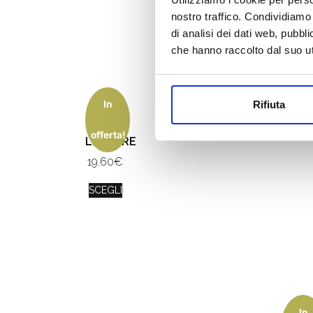
nostro traffico. Condividiamo 
di analisi dei dati web, pubbl
che hanno raccolto dal suo uti
In
Rifiuta
CUORE
DI
offerta!
LETTERE
19.60
€
SCEGLI
In