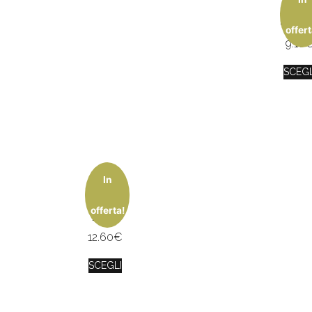
AMOR
ORDI
offert
9.10
SCEGL
In
BLACK
HEART
offerta!
nomi
12.60
€
SCEGLI