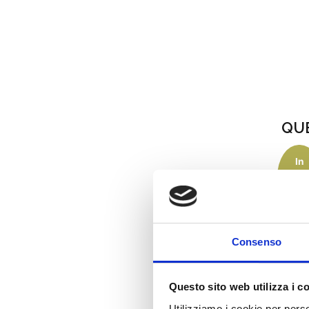
QU
In
Cuor
anat
offert
24.50
SCEGL
Consenso
Questo sito web utilizza i c
Utilizziamo i cookie per perso