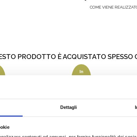
COME VIENE REALIZZAT
ESTO PRODOTTO È ACQUISTATO SPESSO 
In
e
Trittico
omico
Cuore
a!
offerta!
+ Nomi
€
28.00
€
I
Dettagli
SCEGLI
ookie
nalizzare contenuti ed annunci, per fornire funzionalità dei socia