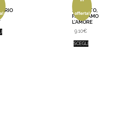
E
TI HO
NARIO
SOGNATO,
a!
offerta!
FACEVAMO
€
L’AMORE
9.10
€
I
SCEGLI