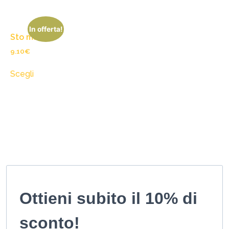
In offerta!
Sto male
9.10
€
Scegli
Ottieni subito il 10% di
sconto!