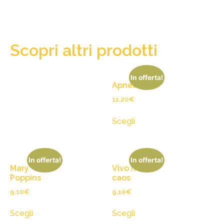
Scopri altri prodotti
In offerta!
Apnea
11.20
€
Scegli
In offerta!
In offerta!
Mary
Vivo nel
Poppins
caos
9.10
€
9.10
€
Scegli
Scegli