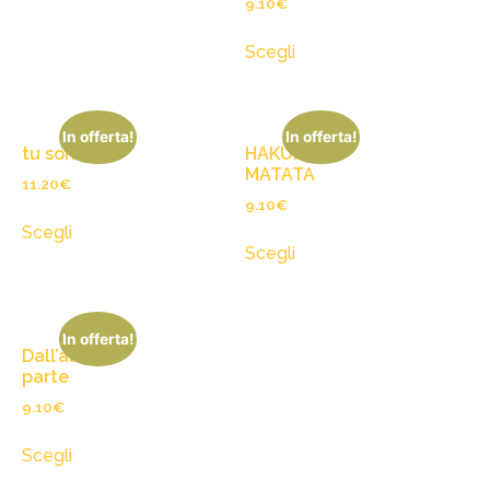
9.10
€
Scegli
In offerta!
In offerta!
tu sorridevi
HAKUNA
MATATA
11.20
€
9.10
€
Scegli
Scegli
In offerta!
Dall’altra
parte
9.10
€
Scegli