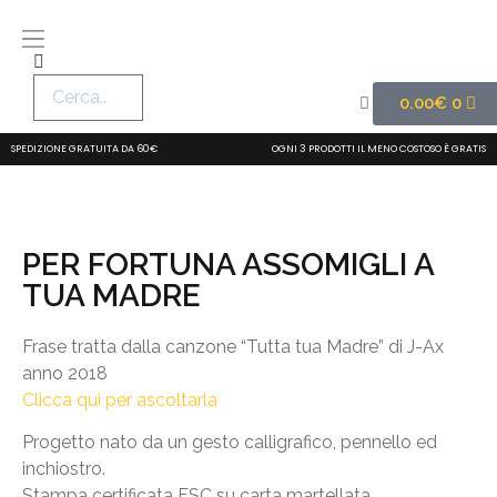
0.00
€
0
SPEDIZIONE GRATUITA DA 60€
OGNI 3 PRODOTTI IL MENO COSTOSO È GRATIS
PER FORTUNA ASSOMIGLI A
TUA MADRE
Frase tratta dalla canzone “Tutta tua Madre” di J-Ax
anno 2018
Clicca qui per ascoltarla
Progetto nato da un gesto calligrafico, pennello ed
inchiostro.
Stampa certificata FSC su carta martellata.