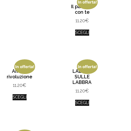
In offerta!
Il passato
con te
11.20
€
SCEGLI
In offerta!
In offerta!
Amore
LABBRA
rivoluzione
SULLE
LABBRA
11.20
€
11.20
€
SCEGLI
SCEGLI