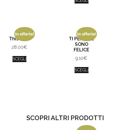
SCEGLI
In offerta!
In offerta!
This is us
TI PENSO E
SONO
28.00
€
FELICE
9.10
€
SCEGLI
SCEGLI
SCOPRI ALTRI PRODOTTI