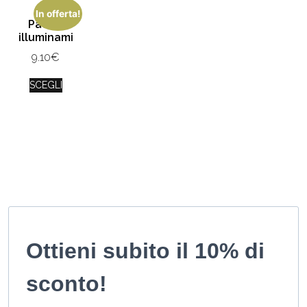
In offerta!
Padre,
illuminami
9.10
€
SCEGLI
Ottieni subito il 10% di
sconto!