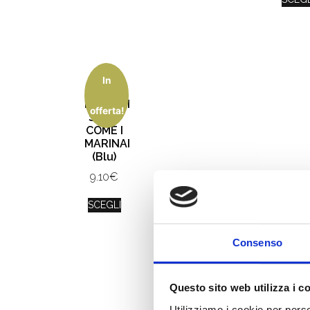
In
I
BAMBINI
offerta!
SONO
COME I
MARINAI
(Blu)
9.10
€
SCEGLI
Consenso
Questo sito web utilizza i c
Utilizziamo i cookie per perso