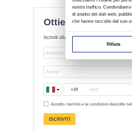
nostro traffico. Condividiamo 
di analisi dei dati web, pubbl
Ottieni subito il 10
che hanno raccolto dal suo uti
Iscriviti alla newsletter e ricevi subito un
Rifiuta
Accetto i termini e le condizioni descritte ne
ISCRIVITI