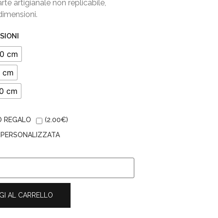
rte artigianale non replicabile,
dimensioni.
SIONI
0 cm
 cm
0 cm
O REGALO
(
2.00
€
)
A PERSONALIZZATA
GI AL CARRELLO