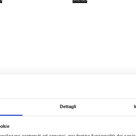
Dettagli
ookie
nalizzare contenuti ed annunci, per fornire funzionalità dei socia