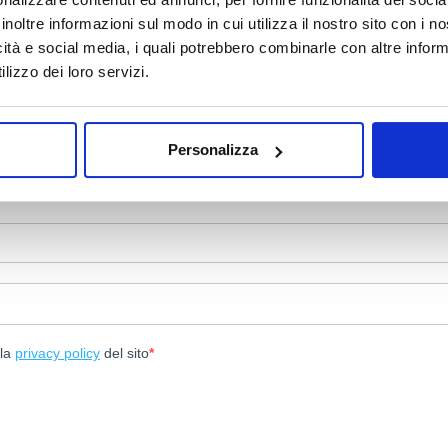
inoltre informazioni sul modo in cui utilizza il nostro sito con i 
icità e social media, i quali potrebbero combinarle con altre inform
% di sconto!
lizzo dei loro servizi.
 incredibile 10% di sconto sul tuo prossimo acquisto.
Personalizza
lla
privacy policy
del sito