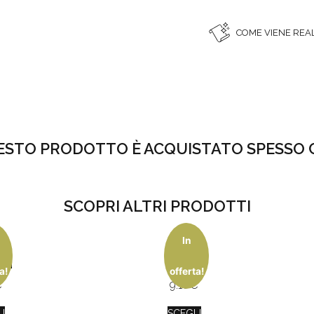
COME VIENE REA
ESTO PRODOTTO È ACQUISTATO SPESSO 
SCOPRI ALTRI PRODOTTI
In
tra
Papino
ola
Mio!
a!
offerta!
€
9.10
€
I
SCEGLI