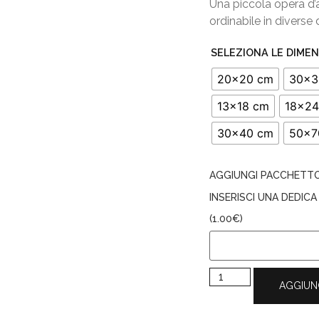
Una piccola opera d’a
ordinabile in diverse 
SELEZIONA LE DIMEN
20x20 cm
30x3
13x18 cm
18x24
30x40 cm
50x7
AGGIUNGI PACCHETT
INSERISCI UNA DEDIC
(
1.00
€
)
AGGIUN