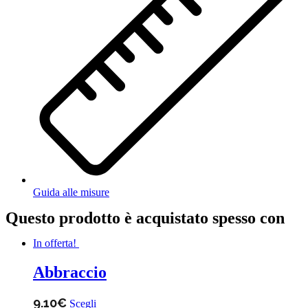
Guida alle misure
Questo prodotto è acquistato spesso con
In offerta!
Abbraccio
Questo
9.10
€
Scegli