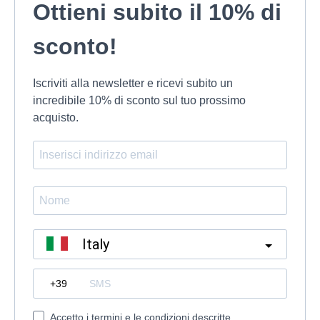
del
Ottieni subito il 10% di
possono
prodotto
essere
scelte
sconto!
nella
pagina
del
Iscriviti alla newsletter e ricevi subito un
prodotto
incredibile 10% di sconto sul tuo prossimo
acquisto.
Italy
?
Accetto i termini e le condizioni descritte