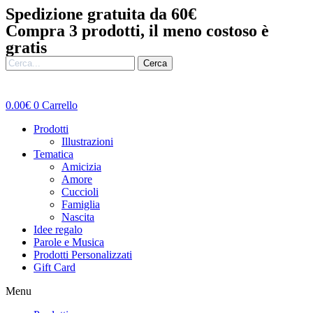
Vai
Spedizione gratuita da 60€
al
Compra 3 prodotti, il meno costoso è
contenuto
gratis
Cerca
0.00
€
0
Carrello
Prodotti
Illustrazioni
Tematica
Amicizia
Amore
Cuccioli
Famiglia
Nascita
Idee regalo
Parole e Musica
Prodotti Personalizzati
Gift Card
Menu