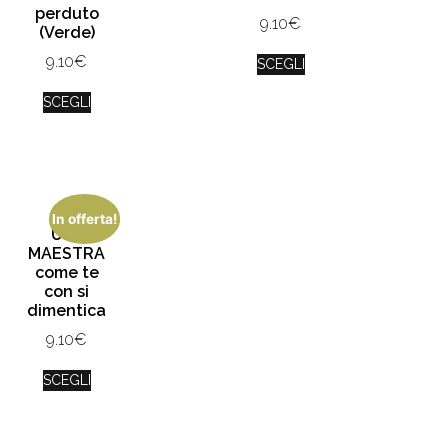
perduto
9.10
€
(Verde)
9.10
€
SCEGLI
SCEGLI
In offerta!
Una
MAESTRA
come te
con si
dimentica
9.10
€
SCEGLI