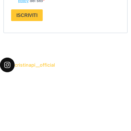
policy
del sito
ISCRIVITI
cristinapi__official