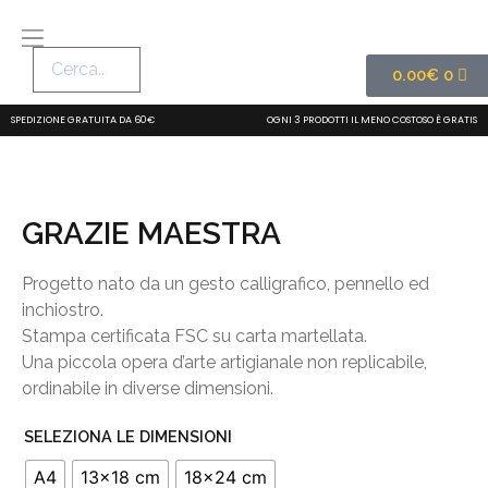
0.00
€
0
SPEDIZIONE GRATUITA DA 60€
OGNI 3 PRODOTTI IL MENO COSTOSO È GRATIS
GRAZIE MAESTRA
Progetto nato da un gesto calligrafico, pennello ed
inchiostro.
Stampa certificata FSC su carta martellata.
Una piccola opera d’arte artigianale non replicabile,
ordinabile in diverse dimensioni.
SELEZIONA LE DIMENSIONI
A4
13x18 cm
18x24 cm