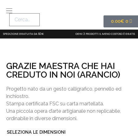
0.00
€
0
SPEDIZIONE GRATUITA DA 60€
OGNI 3 PRODOTTI IL MENO COSTOSO È GRATIS
GRAZIE MAESTRA CHE HAI
CREDUTO IN NOI (ARANCIO)
Progetto nato da un gesto calligrafico, pennello ed
inchiostro.
Stampa certificata FSC su carta martellata.
Una piccola opera d’arte artigianale non replicabile,
ordinabile in diverse dimensioni.
SELEZIONA LE DIMENSIONI