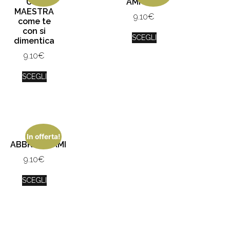
Una
AMICIZIA
MAESTRA
9.10
€
come te
con si
SCEGLI
dimentica
9.10
€
SCEGLI
In offerta!
ABBRACCIAMI
9.10
€
SCEGLI