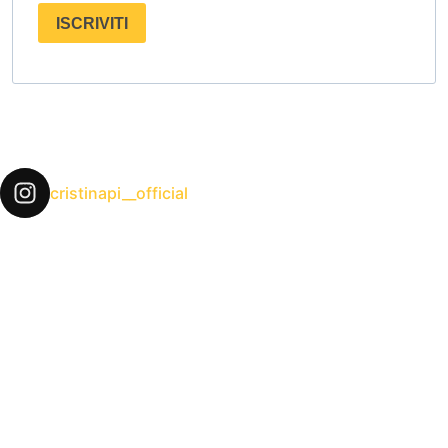
ISCRIVITI
cristinapi__official