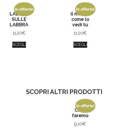
In offerta!
In offerta!
LABBRA
il mondo
SULLE
come lo
LABBRA
vedi tu
11.20
€
11.20
€
SCEGLI
SCEGLI
SCOPRI ALTRI PRODOTTI
In offerta!
Ce la
faremo
9.10
€