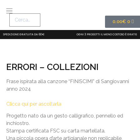
0.00
€
0
SPEDIZIONE GRATUITA DA 60€
OGNI 3 PRODOTTI IL MENO COSTOSO È GRATIS
ERRORI – COLLEZIONI
Frase ispirata alla canzone “FINISCIMI” di Sangiovanni
anno 2024
Clicca qui per ascoltarla
Progetto nato da un gesto calligrafico, pennello ed
inchiostro.
Stampa certificata FSC su carta martellata.
Una piccola opera d’arte artigianale non replicabile,