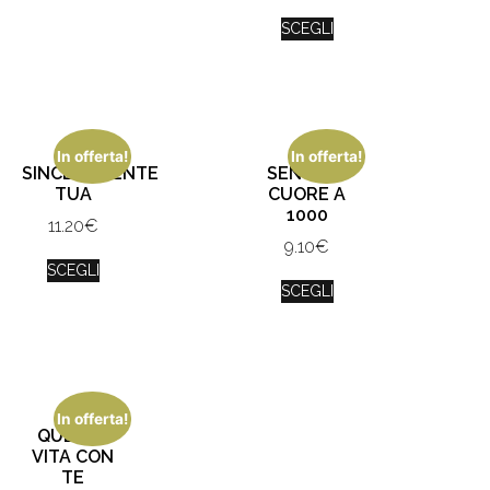
SCEGLI
In offerta!
In offerta!
SINCERAMENTE
SENTO IL
TUA
CUORE A
1000
11.20
€
9.10
€
SCEGLI
SCEGLI
In offerta!
QUESTA
VITA CON
TE