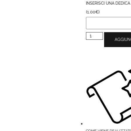
INSERISCI UNA DEDIC
(
1.00
€
)
AGGIUN
COME VIENE REALIZZAT