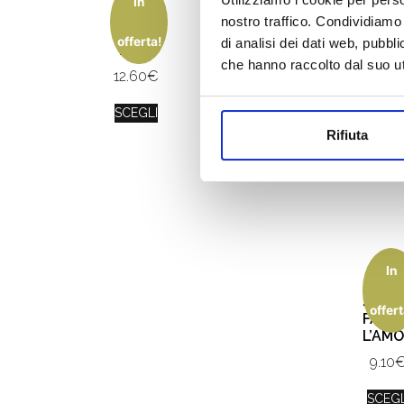
In
BLACK
nostro traffico. Condividiamo 
HEART
offerta!
di analisi dei dati web, pubbl
nomi
che hanno raccolto dal suo uti
12.60
€
SCEGLI
Rifiuta
In
TI H
SOGN
offert
FACE
L’AM
9.10
SCEGL