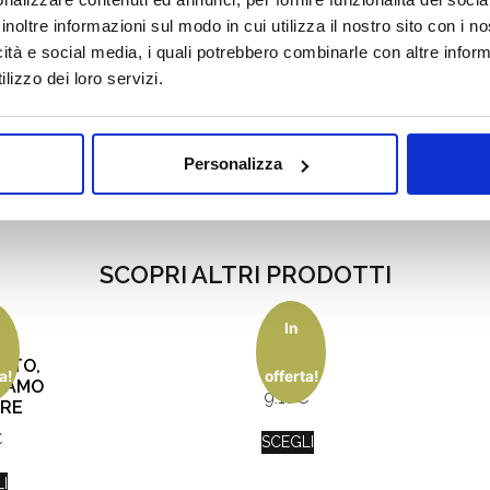
inoltre informazioni sul modo in cui utilizza il nostro sito con i 
icità e social media, i quali potrebbero combinarle con altre inform
lizzo dei loro servizi.
Personalizza
SCOPRI ALTRI PRODOTTI
In
O
JE
ATO,
T’AIME
a!
offerta!
VAMO
9.10
€
ORE
€
SCEGLI
I