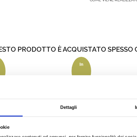
ESTO PRODOTTO È ACQUISTATO SPESSO 
In
is
Trittico
Cuore
a!
offerta!
+ Nomi
€
28.00
€
I
SCEGLI
Dettagli
ookie
nalizzare contenuti ed annunci, per fornire funzionalità dei socia