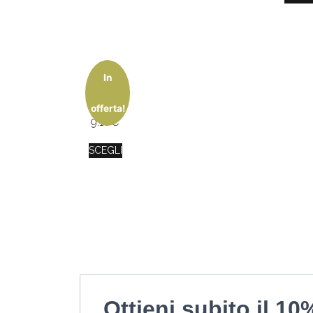
In
AI LOV
IU
offerta!
9.10
€
SCEGLI
Ottieni subito il 10