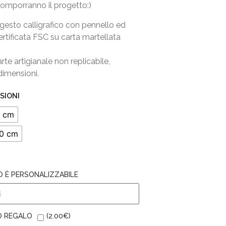
comporranno il progetto:)
gesto calligrafico con pennello ed
rtificata FSC su carta martellata
rte artigianale non replicabile,
dimensioni.
SIONI
 cm
0 cm
 È PERSONALIZZABILE
O REGALO
(
2.00
€
)