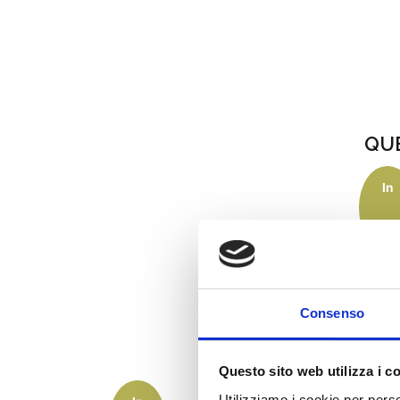
QU
In
This 
us
offert
28.00
SCEGL
Consenso
Questo sito web utilizza i c
Utilizziamo i cookie per perso