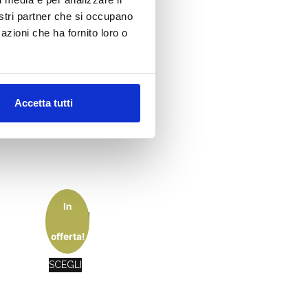
nostri partner che si occupano
azioni che ha fornito loro o
Accetta tutti
In
BACIAMI
9.10
€
offerta!
SCEGLI