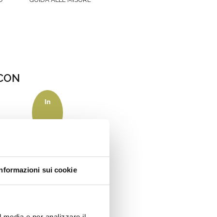
CON
In
CUORE
DI
offerta!
LETTERE
19.60
€
SCEGLI
Informazioni sui cookie
l media e per analizzare il