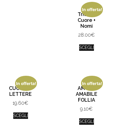
In offerta!
Trittico
Cuore +
Nomi
28.00
€
SCEGLI
In offerta!
In offerta!
CUORE DI
AMORE
LETTERE
AMABILE
FOLLIA
19.60
€
9.10
€
SCEGLI
SCEGLI