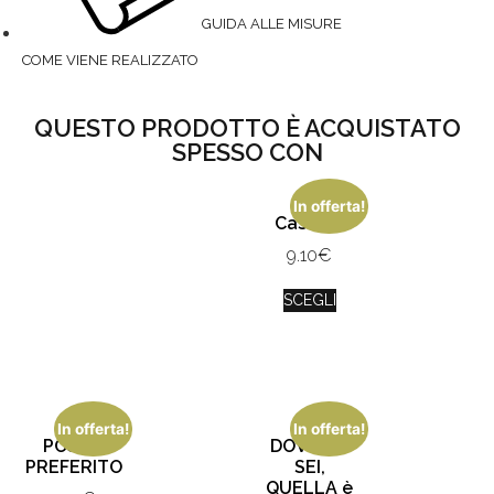
GUIDA ALLE MISURE
COME VIENE REALIZZATO
QUESTO PRODOTTO È ACQUISTATO
SPESSO CON
In offerta!
Casetta
9.10
€
SCEGLI
In offerta!
In offerta!
POSTO
DOVE TU
PREFERITO
SEI,
QUELLA è