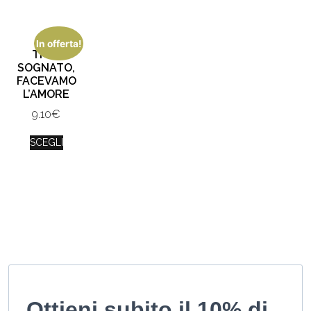
In offerta!
TI HO
SOGNATO,
FACEVAMO
L’AMORE
9.10
€
SCEGLI
Ottieni subito il 10% di