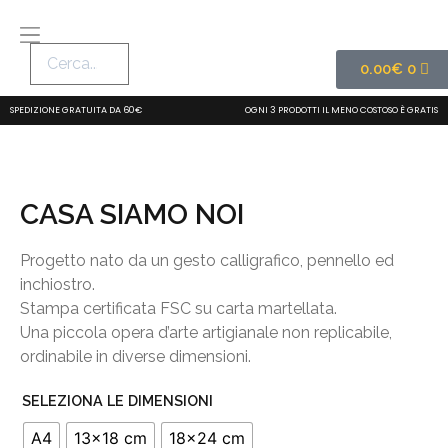
0.00
€
0
SPEDIZIONE GRATUITA DA 60€
OGNI 3 PRODOTTI IL MENO COSTOSO È GRATIS
CASA SIAMO NOI
Progetto nato da un gesto calligrafico, pennello ed
inchiostro.
Stampa certificata FSC su carta martellata.
Una piccola opera d’arte artigianale non replicabile,
ordinabile in diverse dimensioni.
SELEZIONA LE DIMENSIONI
A4
13x18 cm
18x24 cm