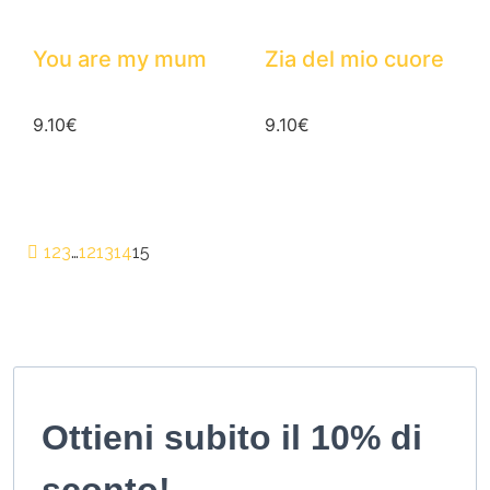
You are my mum
Zia del mio cuore
9.10
€
9.10
€
1
2
3
…
12
13
14
15
Ottieni subito il 10% di