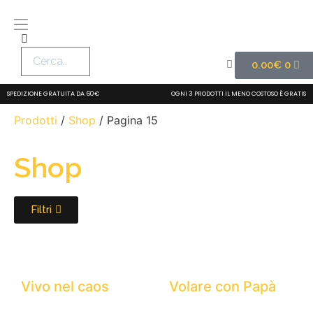
0.00
€
0
SPEDIZIONE GRATUITA DA 60€
OGNI 3 PRODOTTI IL MENO COSTOSO È GRATIS
Prodotti
/
Shop
/ Pagina 15
Shop
Filtri
Vivo nel caos
Volare con Papà